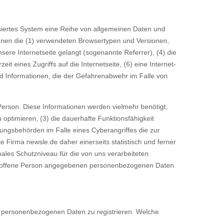
tisiertes System eine Reihe von allgemeinen Daten und
önnen die (1) verwendeten Browsertypen und Versionen,
ere Internetseite gelangt (sogenannte Referrer), (4) die
 eines Zugriffs auf die Internetseite, (6) eine Internet-
nd Informationen, die der Gefahrenabwehr im Falle von
Person. Diese Informationen werden vielmehr benötigt,
u optimieren, (3) die dauerhafte Funktionsfähigkeit
gungsbehörden im Falle eines Cyberangriffes die zur
Firma newsle.de daher einerseits statistisch und ferner
ales Schutzniveau für die von uns verarbeiteten
etroffene Person angegebenen personenbezogenen Daten
von personenbezogenen Daten zu registrieren. Welche