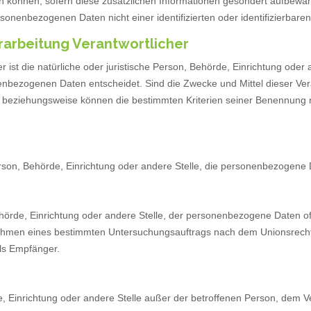
n können, sofern diese zusätzlichen Informationen gesondert aufbewa
onenbezogenen Daten nicht einer identifizierten oder identifizierbar
rarbeitung Verantwortlicher
er ist die natürliche oder juristische Person, Behörde, Einrichtung ode
enbezogenen Daten entscheidet. Sind die Zwecke und Mittel dieser Ve
he beziehungsweise können die bestimmten Kriterien seiner Benennun
 Person, Behörde, Einrichtung oder andere Stelle, die personenbezogene 
Behörde, Einrichtung oder andere Stelle, der personenbezogene Daten o
 Rahmen eines bestimmten Untersuchungsauftrags nach dem Unionsrecht
ls Empfänger.
örde, Einrichtung oder andere Stelle außer der betroffenen Person, dem 