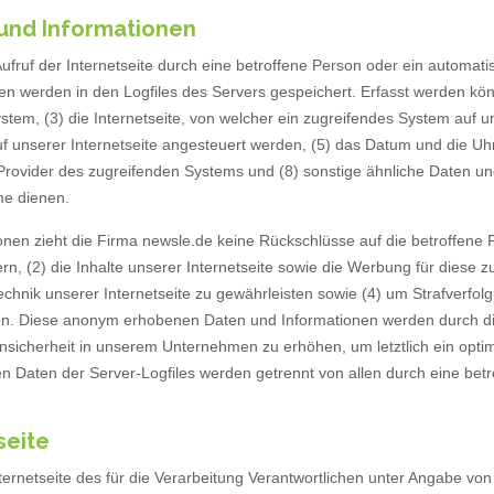
 und Informationen
Aufruf der Internetseite durch eine betroffene Person oder ein automa
en werden in den Logfiles des Servers gespeichert. Erfasst werden k
em, (3) die Internetseite, von welcher ein zugreifendes System auf uns
unserer Internetseite angesteuert werden, (5) das Datum und die Uhrzeit
e-Provider des zugreifenden Systems und (8) sonstige ähnliche Daten u
me dienen.
nen zieht die Firma newsle.de keine Rückschlüsse auf die betroffene 
ern, (2) die Inhalte unserer Internetseite sowie die Werbung für diese z
hnik unserer Internetseite zu gewährleisten sowie (4) um Strafverfol
len. Diese anonym erhobenen Daten und Informationen werden durch die 
sicherheit in unserem Unternehmen zu erhöhen, um letztlich ein optim
n Daten der Server-Logfiles werden getrennt von allen durch eine b
seite
Internetseite des für die Verarbeitung Verantwortlichen unter Angabe 