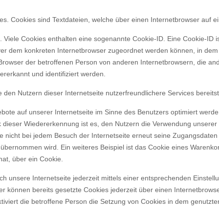
es. Cookies sind Textdateien, welche über einen Internetbrowser auf
 Viele Cookies enthalten eine sogenannte Cookie-ID. Eine Cookie-ID i
rver dem konkreten Internetbrowser zugeordnet werden können, in dem
 Browser der betroffenen Person von anderen Internetbrowsern, die an
rerkannt und identifiziert werden.
den Nutzern dieser Internetseite nutzerfreundlichere Services bereitst
bote auf unserer Internetseite im Sinne des Benutzers optimiert werde
dieser Wiedererkennung ist es, den Nutzern die Verwendung unserer In
se nicht bei jedem Besuch der Internetseite erneut seine Zugangsdaten 
ernommen wird. Ein weiteres Beispiel ist das Cookie eines Warenkor
hat, über ein Cookie.
h unsere Internetseite jederzeit mittels einer entsprechenden Einstel
er können bereits gesetzte Cookies jederzeit über einen Internetbro
ktiviert die betroffene Person die Setzung von Cookies in dem genutzte