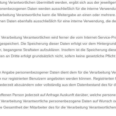
ng Verantwortlichen übermittelt werden, ergibt sich aus der jeweilige
onenbezogenen Daten werden ausschließlich für die interne Verwendung
rbeitung Verantwortliche kann die Weitergabe an einen oder mehrere A
nen Daten ebenfalls ausschließlich für eine interne Verwendung, die de
ie Verarbeitung Verantwortlichen wird ferner die vom Internet-Service-P
gespeichert. Die Speicherung dieser Daten erfolgt vor dem Hintergrund
, begangene Straftaten aufzuklären. Insofern ist die Speicherung dies
en an Dritte erfolgt grundsätzlich nicht, sofern keine gesetzliche Pflic
iger Angabe personenbezogener Daten dient dem für die Verarbeitung Ve
nur registrierten Benutzern angeboten werden können. Registrierten Pe
erzeit abzuändern oder vollständig aus dem Datenbestand des für die
betroffenen Person jederzeit auf Anfrage Auskunft darüber, welche pers
 die Verarbeitung Verantwortliche personenbezogene Daten auf Wunsch 
 Gesamtheit der Mitarbeiter des für die Verarbeitung Verantwortliche